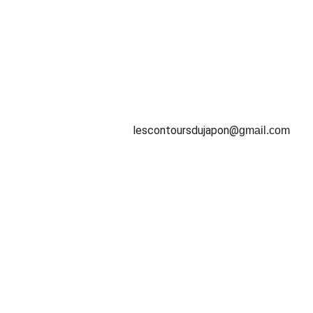
SUIVEZ-NOUS
lescontoursdujapon@
gmail.com