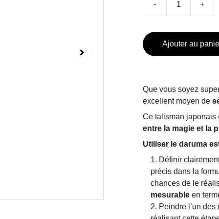
-
+
Ajouter au panie
Que vous soyez supers
excellent moyen de
se
Ce talisman japonais 
entre la magie et la
Utiliser le daruma es
Définir clairement
précis dans la form
chances de le réalis
mesurable
en terme
Peindre l’un des 
réalisant cette étap