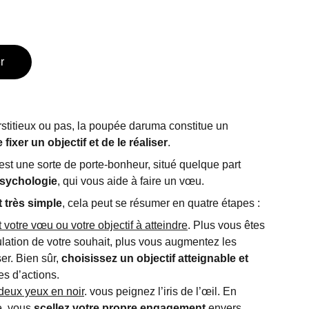
r
titieux ou pas, la poupée daruma constitue un
 fixer un objectif et de le réaliser
.
est une sorte de porte-bonheur, situé quelque part
 psychologie
, qui vous aide à faire un vœu.
t très simple
, cela peut se résumer en quatre étapes :
 votre vœu ou votre objectif à atteindre
. Plus vous êtes
ulation de votre souhait, plus vous augmentez les
er. Bien sûr,
choisissez un objectif atteignable et
s d’actions.
deux yeux en noir
. vous peignez l’iris de l’œil. En
e, vous
scellez votre propre engagement
envers