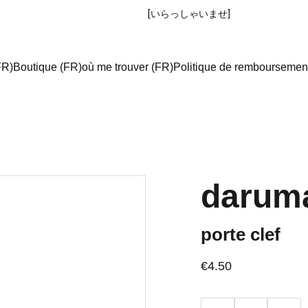
IRASSHAIMASE
 [いらっしゃいませ] 
!
FR)
Boutique (FR)
où me trouver (FR)
Politique de remboursemen
darum
porte clef
€4.50