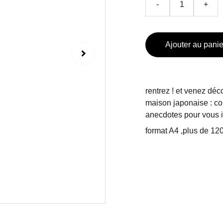
-
+
Ajouter au panie
rentrez ! et venez déco
maison japonaise : co
anecdotes pour vous i
format A4 ,plus de 1