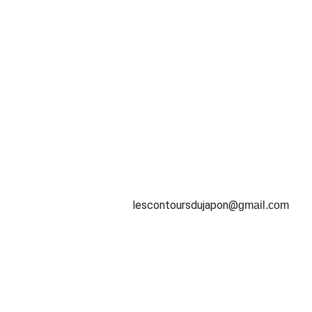
SUIVEZ-NOUS
lescontoursdujapon@
gmail.com