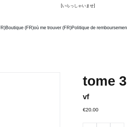
IRASSHAIMASE
 [いらっしゃいませ] 
!
FR)
Boutique (FR)
où me trouver (FR)
Politique de remboursemen
tome 3
vf
€20.00